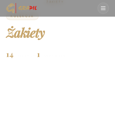
STRONA GŁÓWNA
ŻAKIETY
KOLEKCJA
Żakiety
14
1
PRODUKTÓW
PODKATEGORII