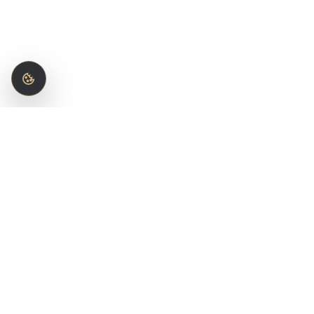
KATEGORIE
Branża kelnerska
Profesjonalna odzież służbowa od
Gastronomia
35 lat. Projektujemy i produkujemy
uniformy, które budują wizerunek
Hotelarstwo
Twojej marki.
Medycyna i kosm
Housekeeping