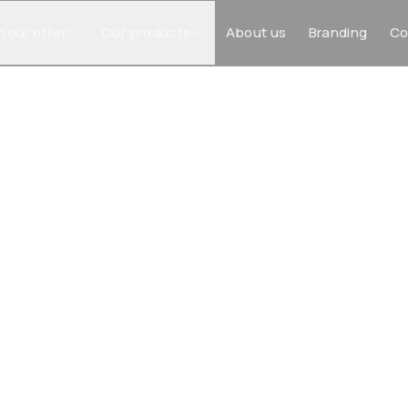
n our offer
Our products
About us
Branding
Co