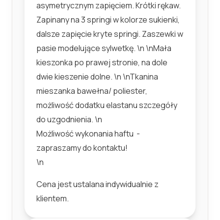
asymetrycznym zapięciem. Krótki rękaw.
Zapinany na 3 springi w kolorze sukienki,
dalsze zapięcie kryte springi. Zaszewki w
pasie modelujące sylwetkę. \n \nMała
kieszonka po prawej stronie, na dole
dwie kieszenie dolne. \n \nTkanina
mieszanka bawełna/ poliester,
możliwość dodatku elastanu szczegóły
do uzgodnienia. \n
Możliwość wykonania haftu -
zapraszamy do kontaktu!
\n
Cena jest ustalana indywidualnie z
klientem.