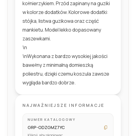
kołnierzykiem. Przód zapinany na guziki
w kolorze dodatków. Kolorowe dodatki:
stójka, listwa guzikowa oraz część
mankietu. Model lekko dopasowany
zaszewkami.
\n
\nWykonana z bardzo wysokiej jakości
bawełny z minimalną domieszką
poliestru, dzięki czemu koszula zawsze
wygląda bardzo dobrze.
NAJWAŻNIEJSZE INFORMACJE
NUMER KATALOGOWY
GRP-ODZGMZ7YC
Kliknij, aby skopiowac.