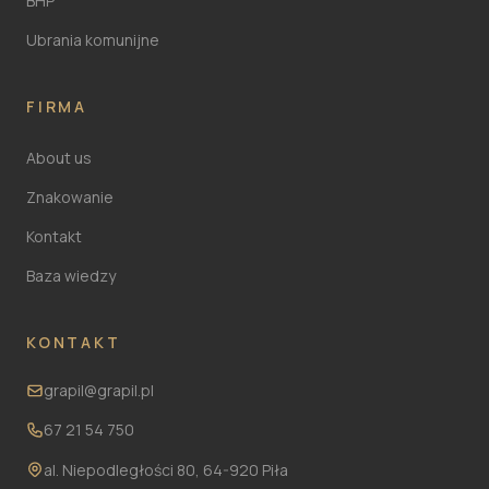
BHP
Ubrania komunijne
FIRMA
About us
Znakowanie
Kontakt
Baza wiedzy
KONTAKT
grapil@grapil.pl
67 21 54 750
al. Niepodległości 80, 64-920 Piła